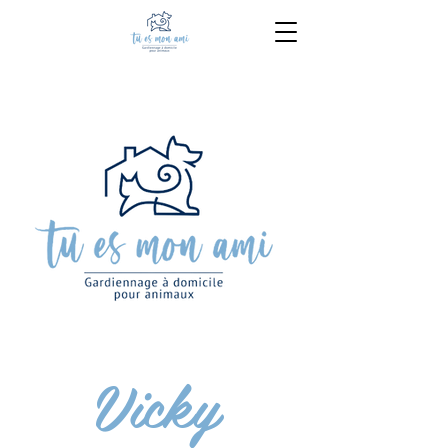
418-802-1806
Vicky